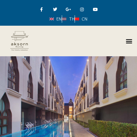
EN
TH
CN