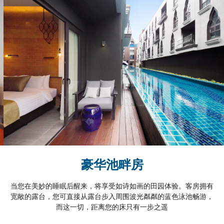
豪华池畔房
当您在美妙的睡眠后醒来，将享受如诗如画的田园体验。客房拥有
宽敞的露台，您可直接从露台步入周围波光粼粼的蓝色泳池畅游，
而这一切，距离您的床只有一步之遥