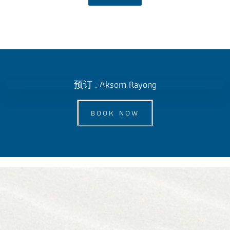
预订 : Aksorn Rayong
BOOK NOW