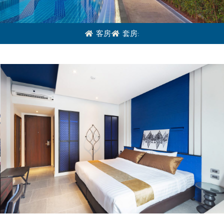
客房
套房: