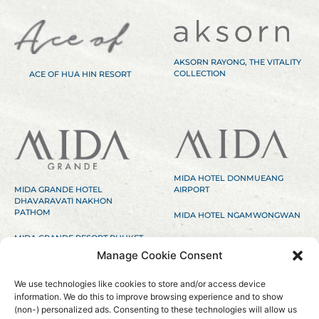
AKSORN RAYONG, THE VITALITY
COLLECTION
ACE OF HUA HIN RESORT
MIDA HOTEL DONMUEANG
MIDA GRANDE HOTEL
AIRPORT
DHAVARAVATI NAKHON
PATHOM
MIDA HOTEL NGAMWONGWAN
MIDA GRANDE RESORT PHUKET
MIDA RESORT KANCHANABURI
Manage Cookie Consent
MIDA DE SEA HUA HIN
We use technologies like cookies to store and/or access device
information. We do this to improve browsing experience and to show
(non-) personalized ads. Consenting to these technologies will allow us